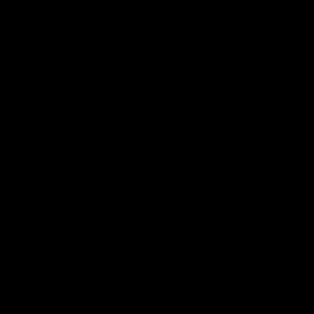
Aires